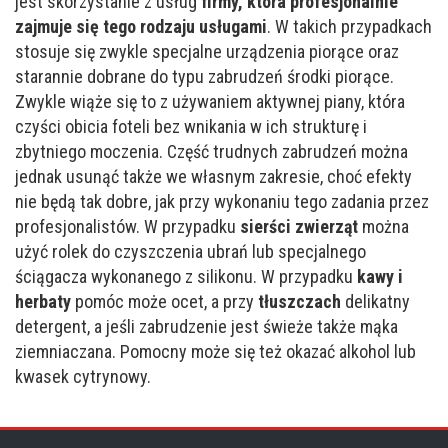
jest skorzystanie z usług
firmy, która profesjonalnie
zajmuje się tego rodzaju usługami
. W takich przypadkach
stosuje się zwykle specjalne urządzenia piorące oraz
starannie dobrane do typu zabrudzeń środki piorące.
Zwykle wiąże się to z używaniem aktywnej piany, która
czyści obicia foteli bez wnikania w ich strukturę i
zbytniego moczenia. Część trudnych zabrudzeń można
jednak usunąć także we własnym zakresie, choć efekty
nie będą tak dobre, jak przy wykonaniu tego zadania przez
profesjonalistów. W przypadku
sierści zwierząt
można
użyć rolek do czyszczenia ubrań lub specjalnego
ściągacza wykonanego z silikonu. W przypadku
kawy i
herbaty
pomóc może ocet, a przy
tłuszczach
delikatny
detergent, a jeśli zabrudzenie jest świeże także mąka
ziemniaczana. Pomocny może się też okazać alkohol lub
kwasek cytrynowy.