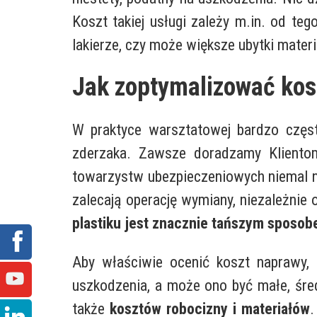
Koszt takiej usługi zależy m.in. od te
lakierze, czy może większe ubytki materi
Jak zoptymalizować kos
W praktyce warsztatowej bardzo częs
zderzaka. Zawsze doradzamy Kliento
towarzystw ubezpieczeniowych niemal n
zalecają operację wymiany, niezależni
plastiku jest znacznie tańszym sposo
Aby właściwie ocenić koszt naprawy, n
uszkodzenia, a może ono być małe, śred
także
kosztów robocizny i materiałów
.