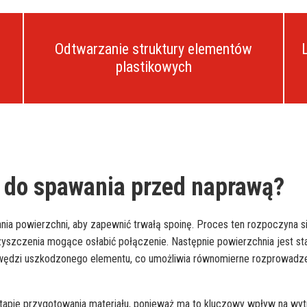
Odtwarzanie struktury elementów
plastikowych
k do spawania przed naprawą?
 powierzchni, aby zapewnić trwałą spoinę. Proces ten rozpoczyna si
yszczenia mogące osłabić połączenie. Następnie powierzchnia jest sta
rawędzi uszkodzonego elementu, co umożliwia równomierne rozprowadz
apie przygotowania materiału, ponieważ ma to kluczowy wpływ na wy