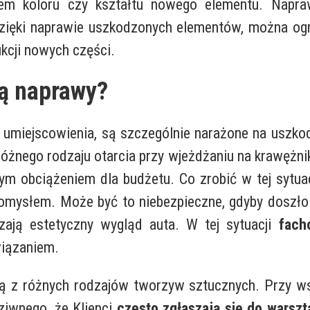
m koloru czy kształtu nowego elementu. Napraw
 Dzięki naprawie uszkodzonych elementów, można og
kcji nowych części.
ą naprawy?
 umiejscowienia, są szczególnie narażone na uszko
 różnego rodzaju otarcia przy wjeżdżaniu na krawężn
m obciążeniem dla budżetu. Co zrobić w tej sytu
omysłem. Może być to niebezpieczne, gdyby doszł
ają estetyczny wygląd auta. W tej sytuacji
fach
iązaniem.
 różnych rodzajów tworzyw sztucznych. Przy wszy
dziwnego, że Klienci
często zgłaszają się do warsz