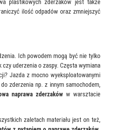
a plastikowych zderzaków jest także
raniczyć ilość odpadów oraz zmniejszyć
dzenia. Ich powodem mogą być nie tylko
ik czy uderzenia o zaspy. Częsta wymiana
acji? Jazda z mocno wyeksploatowanymi
o do zderzenia np. z innym samochodem,
owa naprawa zderzaków
w warsztacie
stkich zaletach materiału jest on też,
tatów z pytaniem o naprawę zderzaków
.