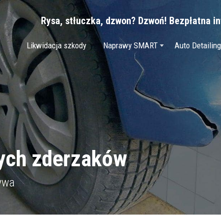
Rysa, stłuczka, dzwon? Dzwoń! Bezpłatna inf
Likwidacja szkody
Naprawy SMART
Auto Detailing
ych zderzaków
zywa