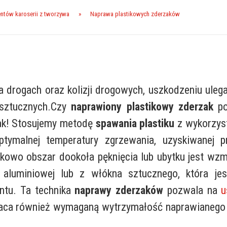
ntów karoserii z tworzywa
»
Naprawa plastikowych zderzaków
drogach oraz kolizji drogowych, uszkodzeniu ulegają
 sztucznych.Czy
naprawiony plastikowy zderzak
po
ak! Stosujemy metodę
spawania plastiku
z wykorzyst
ptymalnej temperatury zgrzewania, uzyskiwanej p
kowo obszar dookoła pęknięcia lub ubytku jest wzm
ki aluminiowej lub z włókna sztucznego, która je
ntu. Ta technika
naprawy zderzaków
pozwala na
u
raca również wymaganą wytrzymałość naprawianego el