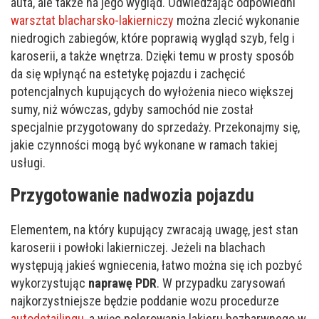
auta, ale także na jego wygląd. Odwiedzając odpowiedni
warsztat blacharsko-lakierniczy
można zlecić wykonanie
niedrogich zabiegów, które poprawią wygląd szyb, felg i
karoserii, a także wnętrza. Dzięki temu w prosty sposób
da się wpłynąć na estetykę pojazdu i zachęcić
potencjalnych kupujących do wyłożenia nieco większej
sumy, niż wówczas, gdyby samochód nie został
specjalnie przygotowany do sprzedaży. Przekonajmy się,
jakie czynności mogą być wykonane w ramach takiej
usługi.
Przygotowanie nadwozia pojazdu
Elementem, na który kupujący zwracają uwagę, jest stan
karoserii i powłoki lakierniczej. Jeżeli na blachach
występują jakieś wgniecenia, łatwo można się ich pozbyć
wykorzystując
naprawę PDR
. W przypadku zarysowań
najkorzystniejsze będzie poddanie wozu procedurze
autodetailingu
, a więc polerowania lakieru bezbarwnego w